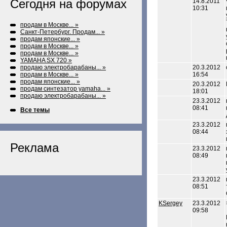
Сегодня на форумах
14.8.2011
10:31
продам в Москве... »
Санкт-Петербург. Продам... »
продам японские... »
продам в Москве... »
продам в Москве... »
YAMAHA SX 720 »
продаю электробарабаны... »
20.3.2012
продам в Москве... »
16:54
продам японские... »
20.3.2012
продам синтезатор yamaha... »
18:01
продаю электробарабаны... »
23.3.2012
08:41
Все темы
23.3.2012
08:44
Реклама
23.3.2012
08:49
23.3.2012
08:51
KSergey
23.3.2012
09:58