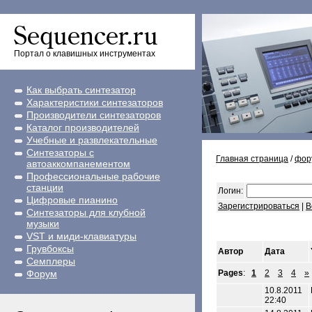
Портал о клавишных инструментах
Как выбрать синтезатор
Характеристики синтезаторов
Производители синтезаторов
Каталог производителей
Учебные и развлекательные
Синтезаторы с
Главная страница
/
фор
автоаккомпанементом
Профессиональные рабочие
станции
Логин:
Цифровые пианино
Зарегистрироваться
|
В
Синтезаторы для клубной
музыки
VST и миди-клавиатуры
Грувбоксы
Автор
Дата
Семплеры
Форум
Pages
:
1
2
3
4
»
10.8.2011
22:40