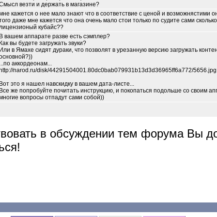
Смысл везти и держать в магазине?
мне кажется о нее мало знают что в соответствие с ценой и возможнястими о
того даже мне кажется что она очень мало стои только по судите сами сколько
лицензионый кубайс??
В вашем аппарате разве есть сэмплер?
Как вы будете загружать звуки?
Или в Ямахе сидят дураки, что позволят в урезанную версию загружать контен
основной?))
...по аккордеонам...
http://narod.ru/disk/44291504001.80dc0bab079931b13d3d36965ff6a772/5656.jpg
Вот это я нашел навскидку в вашем дата-листе...
Все же попробуйте почитать инструкцию, и покопаться подольше со своим ап
многие вопросы отпадут сами собой))
твовать в обсуждении тем форума Вы 
ься!