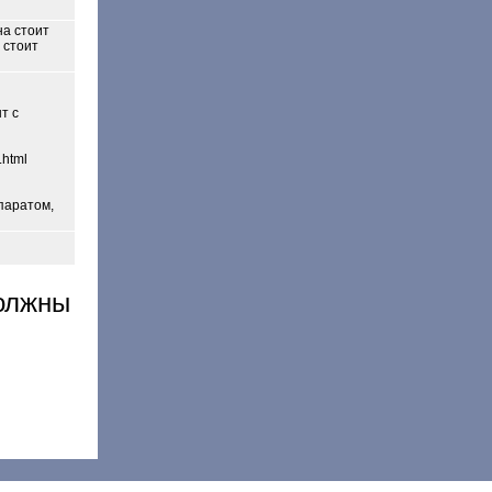
на стоит
 стоит
т с
.html
паратом,
должны