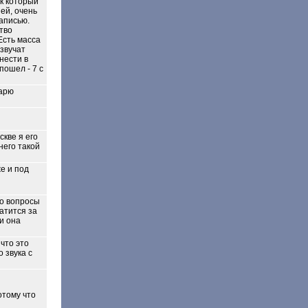
ск который
ней, очень
аписью.
ство
Есть масса
 звучат
нести в
пошел - 7 с
дарю
кве я его
него такой
е и под
ко вопросы
атится за
и она
что это
 звука с
потому что