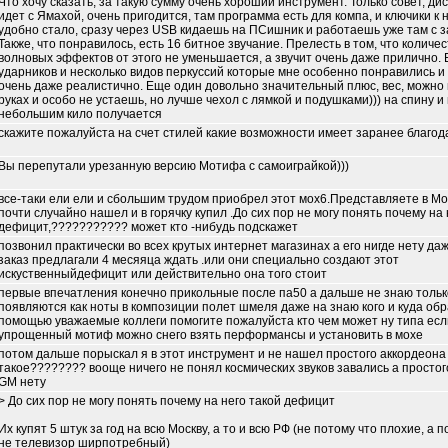
Что хочу сказать, за такую сумму очень хороший инструмент. Только совет, ди
идет с Ямахой, очень пригодится, там программа есть для компа, и ключики к 
удобно стало, сразу через USB кидаешь на ПСишник и работаешь уже там с з
Также, что понравилось, есть 16 битное звучание. Прелесть в том, что количе
волновых эффектов от этого не уменьшается, а звучит очень даже прилично. 
ударников и несколько видов перкуссий которые мне особенно понравились и
очень даже реалистично. Еще один довольно значительный плюс, вес, можно 
руках и особо не устаешь, но лучше чехол с лямкой и подушками))) на спину и 
небольшим кило получается
скажите пожалуйста на счет стилей какие возможности имеет заранее благо
Вы перепутали урезанную версию Мотифа с самоиграйкой)))
все-таки ели ели и сбольшим трудом приобрел этот мох6.Представляете в Мос
почти случайно нашел и в горячку купил .До сих пор не могу понять почему на 
дефицит,??????????? может кто -нибудь подскажет
позвонил практически во всех крутых интернет магазинах а его нигде нету даж
заказ предлагали 4 месяяца ждать .или они специально создают этот
искуственныйдефицит или действительно она того стоит
первые впечатления конечно прикольные после па50 а дальше не знаю толь
появляются как ноты в композиции полет шмеля даже на знаю кого и куда обр
помощью уважаемые коллеги помогите пожалуйста кто чем может ну типа есл
упрощенный мотиф можно снего взять перформансы и установить в мохе
потом дальше порыскал я в этот инструмент и не нашел простого аккордеона 
такое???????? вооще ничего не понял космических звуков завались а простого
GM нету
> До сих пор не могу понять почему на него такой дефицит
Их купят 5 штук за год на всю Москву, а то и всю РФ (не потому что плохие, а 
не телевизор ширпотребный)