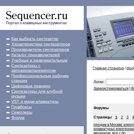
Портал о клавишных инструментах
Как выбрать синтезатор
Характеристики синтезаторов
Производители синтезаторов
Каталог производителей
Учебные и развлекательные
Синтезаторы с
Главная страница
/
фор
автоаккомпанементом
Профессиональные рабочие
станции
Логин:
Цифровые пианино
Зарегистрироваться
|
В
Синтезаторы для клубной
музыки
VST и миди-клавиатуры
Грувбоксы
Форумы
Семплеры
Форум
Страницы
:
1
2
3
продам в Москве элект
клавиатуры! электропи
механизм, все с бл