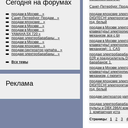
Сегодня на форумах
Санкт-Петербург. Про
продам в Москве... »
продам японские элект
Санкт-Петербург. Продам... »
DIGITECH! электрогита
продам японские... »
год, белый
продам в Москве... »
продам в Москве элект
продам в Москве... »
клавиатуры! электропи
YAMAHA SX 720 »
механизм, все с бл
продаю электробарабаны... »
продам в Москве элект
продам в Москве... »
клавиатуры! электропи
продам японские... »
механизм):: 1. CAS
продам синтезатор yamaha... »
продаю электробарабаны... »
продаю электробараб
02R и предусилитель D
Все темы
барабанов: 1.
продам в Москве элект
клавиатуры! электропи
механизм, с пюпитр
продам японские элект
Реклама
DIGITECH! электрогита
год, белый
продам синтезатор ya
продаю электробараб
пульты и DBX 286A! ко
1. компактная уста
Страницы
:
1
2
3