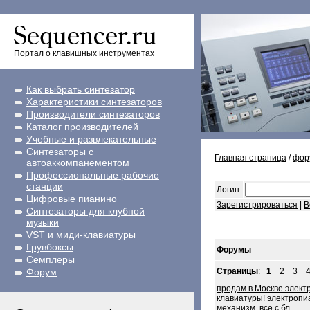
Портал о клавишных инструментах
Как выбрать синтезатор
Характеристики синтезаторов
Производители синтезаторов
Каталог производителей
Учебные и развлекательные
Синтезаторы с
Главная страница
/
фор
автоаккомпанементом
Профессиональные рабочие
станции
Логин:
Цифровые пианино
Зарегистрироваться
|
В
Синтезаторы для клубной
музыки
VST и миди-клавиатуры
Грувбоксы
Форумы
Семплеры
Форум
Страницы
:
1
2
3
продам в Москве элект
клавиатуры! электропи
механизм, все с бл