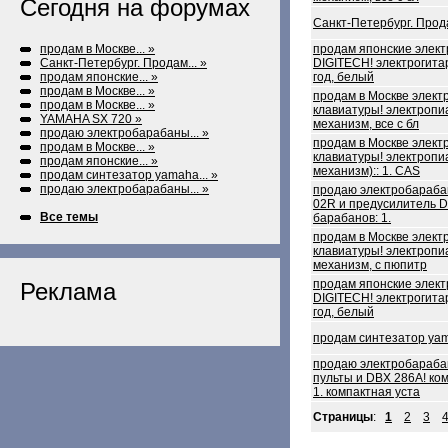
Сегодня на форумах
Санкт-Петербург. Про
продам в Москве... »
продам японские элект
Санкт-Петербург. Продам... »
DIGITECH! электрогита
продам японские... »
год, белый
продам в Москве... »
продам в Москве элект
продам в Москве... »
клавиатуры! электропи
YAMAHA SX 720 »
механизм, все с бл
продаю электробарабаны... »
продам в Москве элект
продам в Москве... »
клавиатуры! электропи
продам японские... »
механизм):: 1. CAS
продам синтезатор yamaha... »
продаю электробарабаны... »
продаю электробараб
02R и предусилитель D
Все темы
барабанов: 1.
продам в Москве элект
клавиатуры! электропи
механизм, с пюпитр
продам японские элект
Реклама
DIGITECH! электрогита
год, белый
продам синтезатор ya
продаю электробараб
пульты и DBX 286A! ко
1. компактная уста
Страницы
:
1
2
3