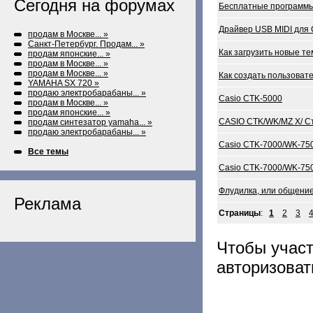
Сегодня на форумах
Бесплатные программы
Драйвер USB MIDI для 
продам в Москве... »
Санкт-Петербург. Продам... »
Как загрузить новые т
продам японские... »
продам в Москве... »
продам в Москве... »
Как создать пользовате
YAMAHA SX 720 »
продаю электробарабаны... »
Casio CTK-5000
продам в Москве... »
продам японские... »
CASIO CTK/WK/MZ X/ Ст
продам синтезатор yamaha... »
продаю электробарабаны... »
Casio CTK-7000/WK-750
Все темы
Casio CTK-7000/WK-750
Флудилка, или общение
Реклама
Страницы
:
1
2
3
Чтобы учас
авторизоват