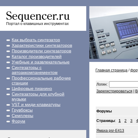
Портал о клавишных инструментах
Как выбрать синтезатор
Характеристики синтезаторов
Производители синтезаторов
Каталог производителей
Учебные и развлекательные
Синтезаторы с
Главная страница
/
фор
автоаккомпанементом
Профессиональные рабочие
станции
Логин:
Цифровые пианино
Зарегистрироваться
|
В
Синтезаторы для клубной
музыки
VST и миди-клавиатуры
Грувбоксы
Форумы
Семплеры
Форум
Страницы
:
1
2
3
Ямаха psr-E413