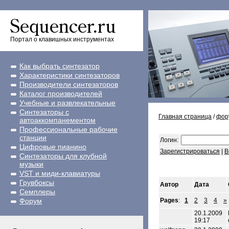
Портал о клавишных инструментах
Как выбрать синтезатор
Характеристики синтезаторов
Производители синтезаторов
Каталог производителей
Учебные и развлекательные
Синтезаторы с
Главная страница
/
фор
автоаккомпанементом
Профессиональные рабочие
станции
Логин:
Цифровые пианино
Зарегистрироваться
|
В
Синтезаторы для клубной
музыки
VST и миди-клавиатуры
Грувбоксы
Автор
Дата
Семплеры
Форум
Pages
:
1
2
3
4
»
20.1.2009
19:17