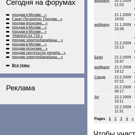
Сегодня на форумах
wolfgang
20.1.2009
21:03
продам в Москве... »
21.1.2009
Санкт-Петербург. Продам... »
19:03
продам японские... »
wolfgang
21.1.2009
продам в Москве... »
20:38
продам в Москве... »
YAMAHA SX 720 »
продаю электробарабаны... »
21.2.2009
продам в Москве... »
15:13
продам японские... »
продам синтезатор yamaha... »
продаю электробарабаны... »
Бебл
21.2.2009
15:47
Все темы
wolfgang
21.2.2009
19:12
Синди
22.2.2009
07:22
Реклама
22.2.2009
09:17
Art
22.2.2009
10:11
22.2.2009
11:31
Pages
:
1
2
3
4
»
Чтобы учас