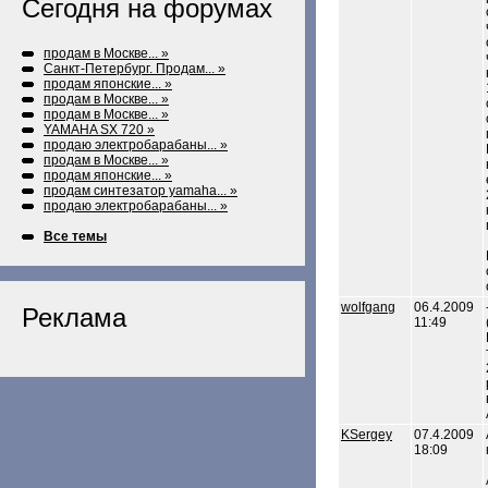
Сегодня на форумах
продам в Москве... »
Санкт-Петербург. Продам... »
продам японские... »
продам в Москве... »
продам в Москве... »
YAMAHA SX 720 »
продаю электробарабаны... »
продам в Москве... »
продам японские... »
продам синтезатор yamaha... »
продаю электробарабаны... »
Все темы
wolfgang
06.4.2009
Реклама
11:49
KSergey
07.4.2009
18:09