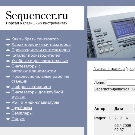
Портал о клавишных инструментах
Как выбрать синтезатор
Характеристики синтезаторов
Производители синтезаторов
Каталог производителей
Учебные и развлекательные
Синтезаторы с
Главная страница
/
фор
автоаккомпанементом
Профессиональные рабочие
станции
Логин:
Цифровые пианино
Зарегистрироваться
|
В
Синтезаторы для клубной
музыки
VST и миди-клавиатуры
Грувбоксы
Автор
Дата
Семплеры
Форум
Pages
:
1
2
3
»
06.4.2009
02:37