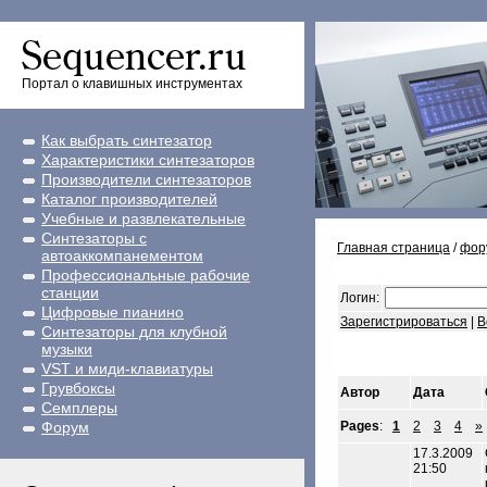
Портал о клавишных инструментах
Как выбрать синтезатор
Характеристики синтезаторов
Производители синтезаторов
Каталог производителей
Учебные и развлекательные
Синтезаторы с
Главная страница
/
фор
автоаккомпанементом
Профессиональные рабочие
станции
Логин:
Цифровые пианино
Зарегистрироваться
|
В
Синтезаторы для клубной
музыки
VST и миди-клавиатуры
Грувбоксы
Автор
Дата
Семплеры
Форум
Pages
:
1
2
3
4
»
17.3.2009
21:50