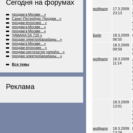
Сегодня на форумах
wolfgang
17.3.2009
23:13
продам в Москве... »
Санкт-Петербург. Продам... »
продам японские... »
продам в Москве... »
продам в Москве... »
YAMAHA SX 720 »
Бебл
18.3.2009
продаю электробарабаны... »
06:55
продам в Москве... »
18.3.2009
продам японские... »
09:59
продам синтезатор yamaha... »
продаю электробарабаны... »
wolfgang
18.3.2009
11:14
Все темы
Реклама
18.3.2009
13:01
wolfgang
18.3.2009
13:28